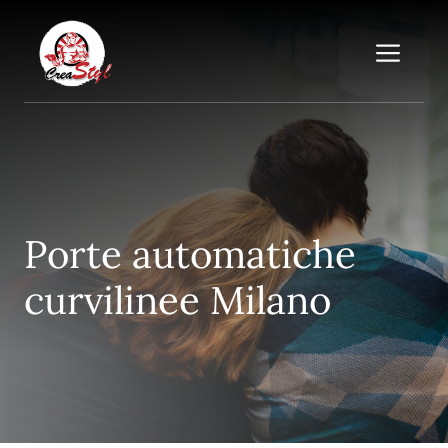
Vai
al
Me
contenuto
Porte automatiche
curvilinee Milano