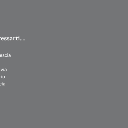
ssarti....
escia
avia
rio
cia