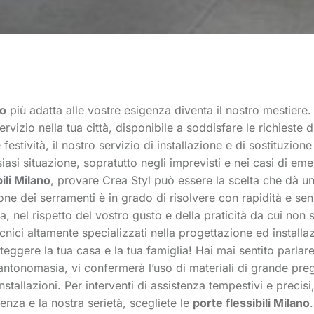
no
più adatta alle vostre esigenza diventa il nostro mestiere.
rvizio nella tua città, disponibile a soddisfare le richieste 
 festività, il nostro servizio di installazione e di sostituzi
iasi situazione, sopratutto negli imprevisti e nei casi di em
ili Milano
, provare Crea Styl può essere la scelta che dà un
ione dei serramenti è in grado di risolvere con rapidità e se
asa, nel rispetto del vostro gusto e della praticità da cui non
cnici altamente specializzati nella progettazione ed installa
roteggere la tua casa e la tua famiglia! Hai mai sentito parlare
ntonomasia, vi confermerà l’uso di materiali di grande pregi
stallazioni. Per interventi di assistenza tempestivi e precisi
tenza e la nostra serietà, scegliete le
porte flessibili Milano