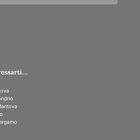
ssarti....
tova
ondrio
Mantova
no
Bergamo