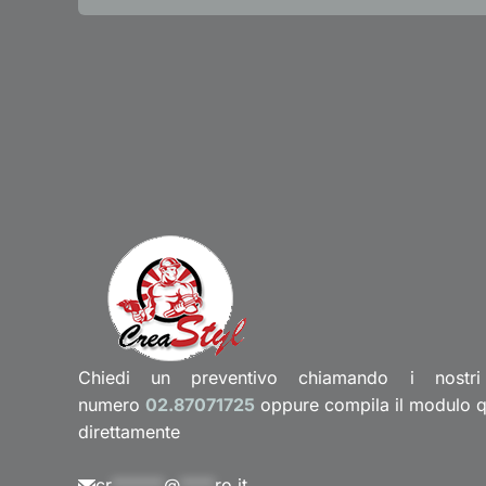
Chiedi un preventivo chiamando i nostri
numero
02.87071725
oppure compila il modulo qui
direttamente
cr
******
@
****
ro.it