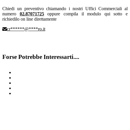
Chiedi un preventivo chiamando i nostri Uffici Commerciali al
numero
02.87071725
oppure compila il modulo qui sotto e
richiedilo on line direttamente
cr
******
@
****
ro.it
Forse Potrebbe Interessarti....
Porte flessibili Brescia
Porte sezionali Mantova
Porte sezionali Sondrio
Portoni scorrevoli Bergamo
Porte automatiche Milano