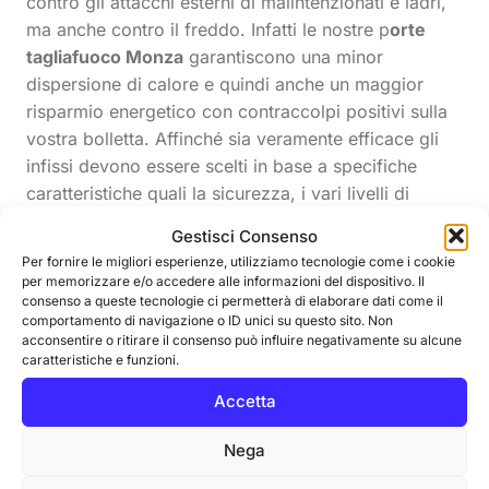
contro gli attacchi esterni di malintenzionati e ladri,
ma anche contro il freddo. Infatti le nostre p
orte
tagliafuoco Monza
garantiscono una minor
dispersione di calore e quindi anche un maggior
risparmio energetico con contraccolpi positivi sulla
vostra bolletta. Affinché sia veramente efficace gli
infissi devono essere scelti in base a specifiche
caratteristiche quali la sicurezza, i vari livelli di
coibentazione, la permeabilità all’aria, la resistenza
Gestisci Consenso
al carico del vento, le prestazioni acustiche, la
Per fornire le migliori esperienze, utilizziamo tecnologie come i cookie
trasmittanza termica e la relativa tenuta all’acqua.
per memorizzare e/o accedere alle informazioni del dispositivo. Il
Tutto questo noi di Crea Styl lo sappiamo molto
consenso a queste tecnologie ci permetterà di elaborare dati come il
comportamento di navigazione o ID unici su questo sito. Non
bene! Non perdere altro tempo e rivolgiti a dei
acconsentire o ritirare il consenso può influire negativamente su alcune
professionisti del settore per l’istallazione dei tuoi
caratteristiche e funzioni.
serramenti più moderni e tecnologici.
Accetta
Nega