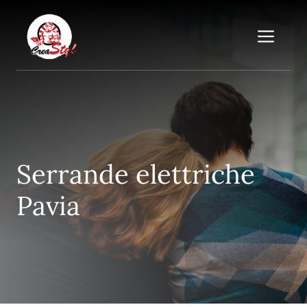
Vai
al
Me
contenuto
Serrande elettriche
Pavia