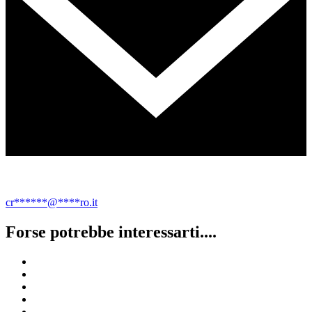
cr
******
@
****
ro.it
Forse potrebbe interessarti....
Porte sezionali Pavia
Porte sezionali Bergamo
Porte automatiche Pavia
Porte sezionali Monza
Porte flessibili Mantova