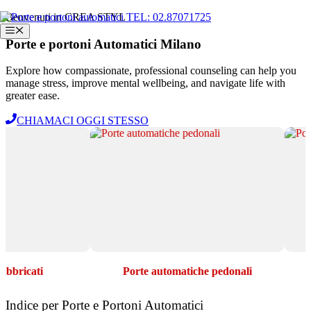
Vai
Benvenuti in CREA STYL
al
Menu
contenuto
Porte e portoni Automatici Milano
Explore how compassionate, professional counseling can help you
manage stress, improve mental wellbeing, and navigate life with
greater ease.
CHIAMACI OGGI STESSO
cati
Porte automatiche pedonali
Indice per Porte e Portoni Automatici